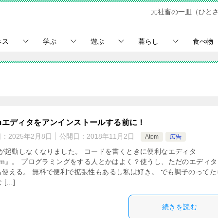
元社畜の一皿（ひと
ネス
学ぶ
遊ぶ
暮らし
食べ物
omエディタをアンインストールする前に！
日：
2025年2月8日
公開日：
2018年11月2日
Atom
広告
omが起動しなくなりました。 コードを書くときに便利なエディタ
tom』。 プログラミングをする人とかはよく？使うし、ただのエディタ
も使える。 無料で便利で拡張性もあるし私は好き。 でも調子のってた
 […]
続きを読む