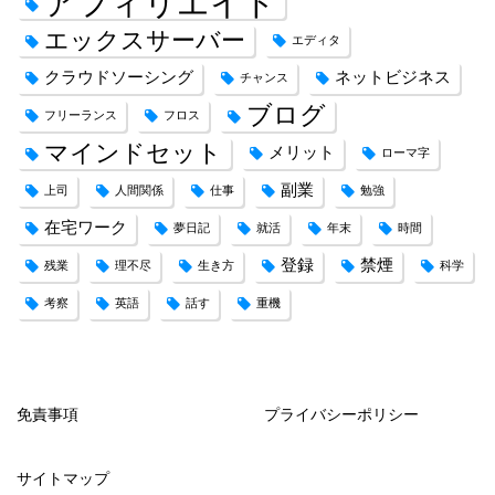
アフィリエイト
エックスサーバー
エディタ
クラウドソーシング
ネットビジネス
チャンス
ブログ
フリーランス
フロス
マインドセット
メリット
ローマ字
副業
上司
人間関係
仕事
勉強
在宅ワーク
夢日記
就活
年末
時間
登録
禁煙
残業
理不尽
生き方
科学
考察
英語
話す
重機
免責事項
プライバシーポリシー
サイトマップ