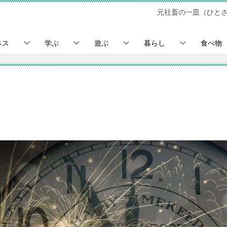
元社畜の一皿（ひと
ネス
学ぶ
遊ぶ
暮らし
食べ物