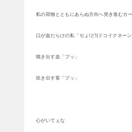
私の荷物とともにあらぬ方向へ突き進むカ
口が血だらけの私「ぢょ!ど!(ドコイクネーン!
噴き出す血「ブッ」
吹き出す客「ブッ」
心がいてぇな