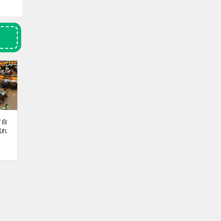
て自
残れ