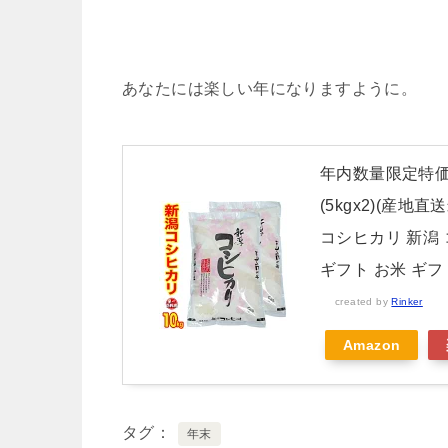
あなたには楽しい年になりますように。
年内数量限定特価(
(5kgx2)(産
コシヒカリ 新潟 
ギフト お米 ギフ
created by
Rinker
Amazon
タグ
年末