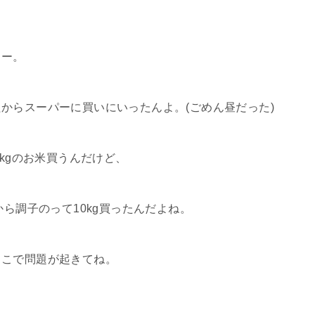
さー。
からスーパーに買いにいったんよ。(ごめん昼だった)
5kgのお米買うんだけど、
から調子のって10kg買ったんだよね。
ここで問題が起きてね。