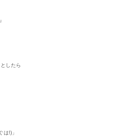
』
うとしたら
は!)」