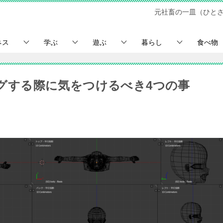
元社畜の一皿（ひと
ネス
学ぶ
遊ぶ
暮らし
食べ物
リングする際に気をつけるべき4つの事