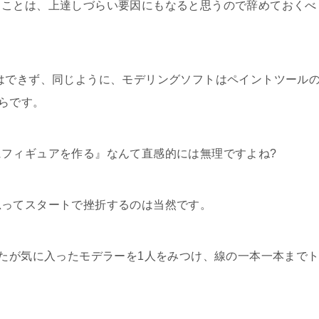
ることは、
上達しづらい要因
にもなると思うので辞めておくべ
はできず、同じように、
モデリングソフトはペイントツール
らです。
フィギュアを作る』なんて直感的には無理ですよね?
思ってスタートで挫折するのは当然です。
たが
気に入ったモデラー
を1人をみつけ、線の一本一本まで
。