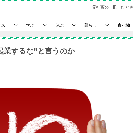
元社畜の一皿（ひと
ネス
学ぶ
遊ぶ
暮らし
食べ物
起業するな”と言うのか